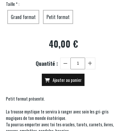
Taille
*
:
Grand format
Petit format
40,00
€
Quantité :
Ajouter au panier
Petit format présenté.
La trousse mystique te servira à ranger avec soin les gri-gris
magiques de ton monde ésotérique.
Tu pourras emporter avec toi tes oracles, tarots, carnets, livres,
encens, amulettes, pendules, bougies ...