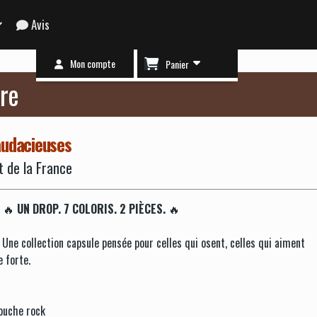
Avis
Mon compte
Panier
ure
 audacieuses
t de la France
🔥
UN DROP. 7 COLORIS. 2 PIÈCES.
🔥
Une collection capsule pensée pour celles qui osent, celles qui aiment
e forte.
 touche rock