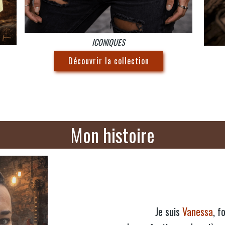
ICONIQUES
Découvrir la collection
Mon histoire
Je suis
Vanessa
, f