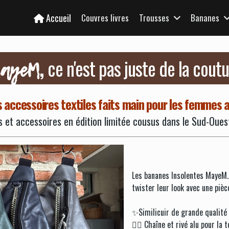
Accueil
Couvres livres
Trousses
Bananes
,
ce n'est pas juste de la cout
ayeM
 accessoires textiles faits main pour les femmes
 et accessoires en édition limitée cousus dans le Sud-Oues
Les bananes Insolentes MayeM. 
twister leur look avec une pièc
✨Similicuir de grande qualité
⛓️‍💥 Chaîne et rivé alu pour la