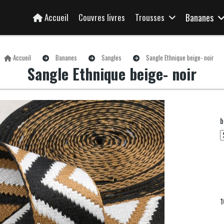
Accueil
Couvres livres
Trousses
Bananes
Accueil
Bananes
Sangles
Sangle Ethnique beige- noir
Sangle Ethnique beige- noir
b
1